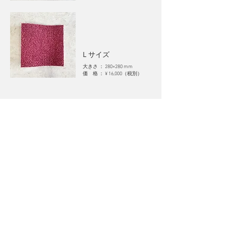
L サイズ
大きさ ： 280×28
0 mm
価 格 ： ¥ 16,000（
税別
）
１０ の イロドリ
ピンク
キミドリ
オレンジ
グリーン