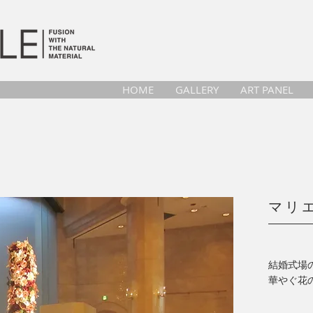
HOME
GALLERY
ART PANEL
マリ
結婚式場
​華やぐ花