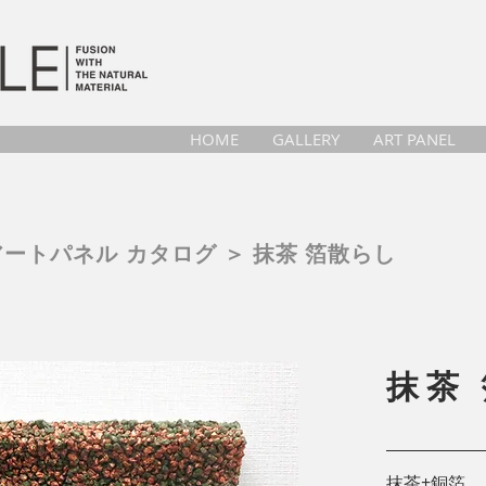
HOME
GALLERY
ART PANEL
アートパネル
カタログ ＞ 抹茶 箔散らし
抹茶
抹茶+銅箔