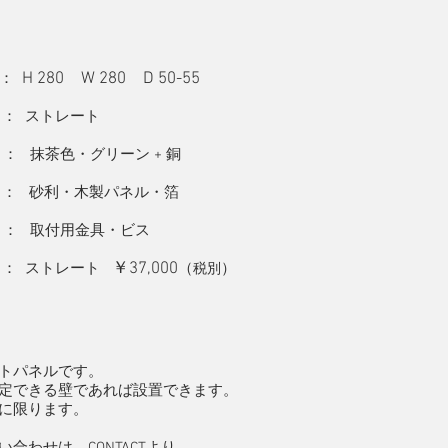
H 280 W 280 D 50-55
：
： ストレート
 抹茶色・グリーン + 銅
砂利・木製パネル・箔
 取付用金具・ビス
￥37,000
： ストレート
（
）
税別
トパネルです。
定できる壁であれば設置できます。
に限ります。