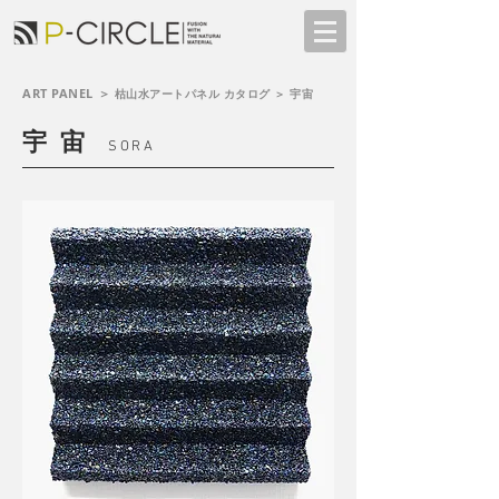
ART PANEL ＞
枯山水アートパネル
カタログ ＞ 宇宙
宇 宙
SORA