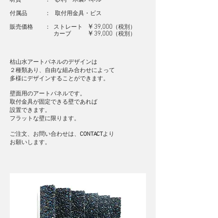
材質 ： 砂利・木製パネル
付属品 ： 取付用金具・ビス
￥39,000
販売価格 ： ストレート
（
税別
）
￥39,000
カーブ
（
税別
）
枯山水アートパネルの
デザインは
２種類あり
​、自由な組み合わせによって
多様にデザインすることができます。
壁面用のアートパネルです。
取付金具が固定できる壁であれば
設置できます。
フラットな壁に限ります。
​ご注文、お問い合わせは、
CONTACT
より
​お願いします。