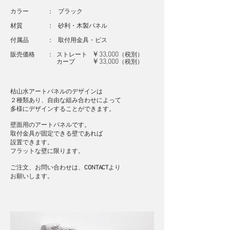
カラー ： ブラック
材質 ： 砂利・木製パネル
付属品 ： 取付用金具・ビス
￥33,000
販売価格 ： ストレート
（
税別
）
￥33,000
カーブ
（
税別
）
枯山水アートパネルの
デザインは
２種類あり
​、自由な組み合わせによって
多様にデザインすることができます。
壁面用のアートパネルです。
取付金具が固定できる壁であれば
設置できます。
フラットな壁に限ります。
​ご注文、お問い合わせは、
CONTACT
より
​お願いします。