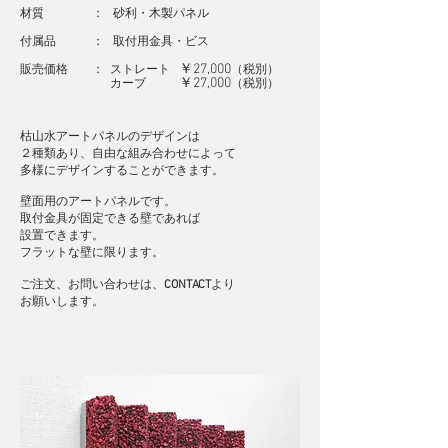
材質 ： 砂利・木製パネル
付属品 ： 取付用金具・ビス
￥27,000
販売価格 ： ストレート
（
税別
）
￥27,000
カーブ
（
税別
）
枯山水アートパネルの
デザインは
２種類あり
​、自由な組み合わせによって
多様にデザインすることができます。
壁面用のアートパネルです。
取付金具が固定できる壁であれば
設置できます。
フラットな壁に限ります。
​ご注文、お問い合わせは、
CONTACT
より
​お願いします。