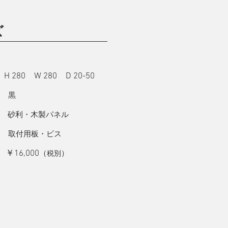
ズ
H 280 W 280 D 20-50
：
 黒
砂利・木製パネル
取付用板・ビス
￥16,000
：
（
）
税別