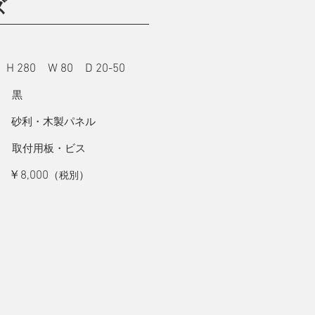
ズ
H 280 W 80 D 20-50
：
 黒
砂利・木製パネル
 取付用板・ビス
￥8,000
：
（
）
税別