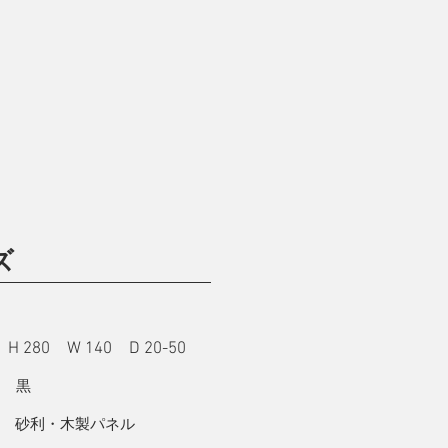
ズ
H 280 W 140 D 20-50
：
 黒
砂利・木製パネル