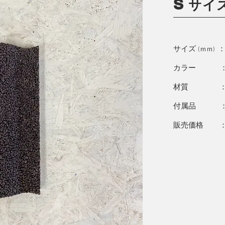
S
サイ
サイズ
(ｍｍ)
カラー ：
材質 ： 
付属品 ：
販売価格 