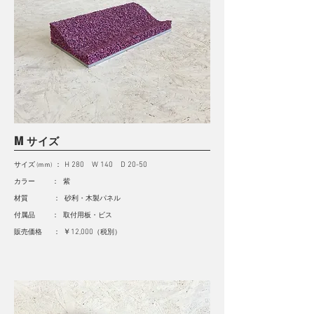
M
サイズ
サイズ
：
H 280 W 140 D 20-50
(ｍｍ)
カラー ： 紫
材質 ： 砂利・木製パネル
付属品 ： 取付用板・ビス
販売価格 ：
￥12,000
（
税別
）