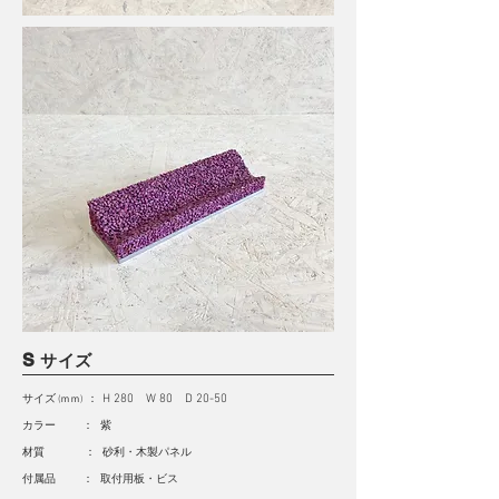
S
サイズ
サイズ
：
H 280 W 80 D 20-50
(ｍｍ)
カラー ： 紫
材質 ： 砂利・木製パネル
付属品 ： 取付用板・ビス