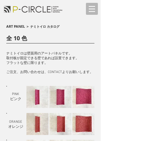
ART PANEL ＞
ナミトイロ カタログ
全 10 色
ナミトイロは壁面用のアートパネルです。
取付板が固定できる壁であれば設置できます。
フラットな壁に限ります。
​ご注文、お問い合わせは、CONTACTより​お願いします。
PINK
ピンク
ORANGE
オレンジ