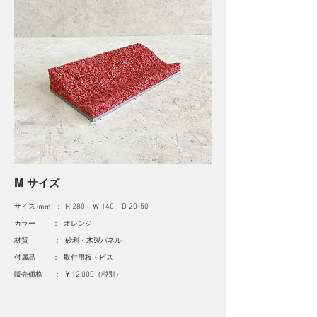
M
サイズ
サイズ
：
H 280 W 140 D 20-50
(ｍｍ)
カラー ： オレンジ
材質 ： 砂利・木製パネル
付属品 ： 取付用板・ビス
販売価格 ：
￥12,000
（
税別
）