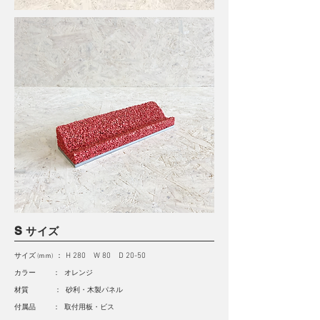
S
サイズ
サイズ
：
H 280 W 80 D 20-50
(ｍｍ)
カラー ： オレンジ
材質 ： 砂利・木製パネル
付属品 ： 取付用板・ビス